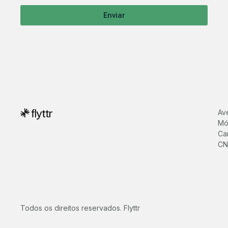
Enviar
Av
Mó
Cam
CN
Todos os direitos reservados. Flyttr