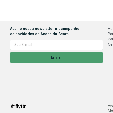
Assine nossa newsletter e acompanhe
Ho
as novidades do Aedes do Bem™.
Pa
Pa
Ce
Enviar
Av
Mó